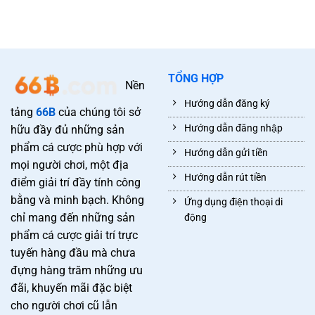
TỔNG HỢP
Nền
Hướng dẫn đăng ký
tảng
66B
của chúng tôi sở
Hướng dẫn đăng nhập
hữu đầy đủ những sản
phẩm cá cược phù hợp với
Hướng dẫn gửi tiền
mọi người chơi, một địa
Hướng dẫn rút tiền
điểm giải trí đầy tính công
bằng và minh bạch. Không
Ứng dụng điện thoại di
chỉ mang đến những sản
động
phẩm cá cược giải trí trực
tuyến hàng đầu mà chưa
đựng hàng trăm những ưu
đãi, khuyến mãi đặc biệt
cho người chơi cũ lẫn