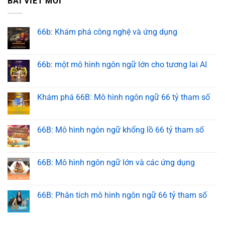
BÀI VIẾT MỚI
66b: Khám phá công nghệ và ứng dụng
66b: một mô hình ngôn ngữ lớn cho tương lai AI
Khám phá 66B: Mô hình ngôn ngữ 66 tỷ tham số
66B: Mô hình ngôn ngữ khổng lồ 66 tỷ tham số
66B: Mô hình ngôn ngữ lớn và các ứng dụng
66B: Phân tích mô hình ngôn ngữ 66 tỷ tham số