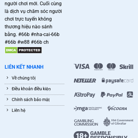
người chơi mới. Cuối cùng
là dịch vụ chăm sóc người
chơi trực tuyến không
thương hiệu nào sánh
bằng. #66b #nha-cai-66b
#66b #w88 #66b ch
LIÊN KẾT NHANH
Về chúng tôị
Điều khoản điều kiệṇ
Chính sách bảo mậṭ
Liên hệ̣