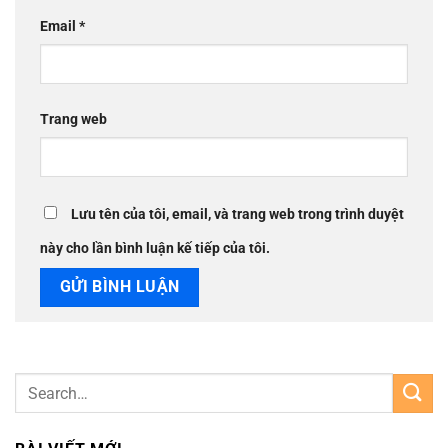
Email
*
Trang web
Lưu tên của tôi, email, và trang web trong trình duyệt
này cho lần bình luận kế tiếp của tôi.