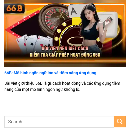
66B: Mô hình ngôn ngữ lớn và tiềm năng ứng dụng
Bài viết giới thiệu 66B là gì, cách hoạt động và các ứng dụng tiềm
năng của một mô hình ngôn ngữ khổng lồ.