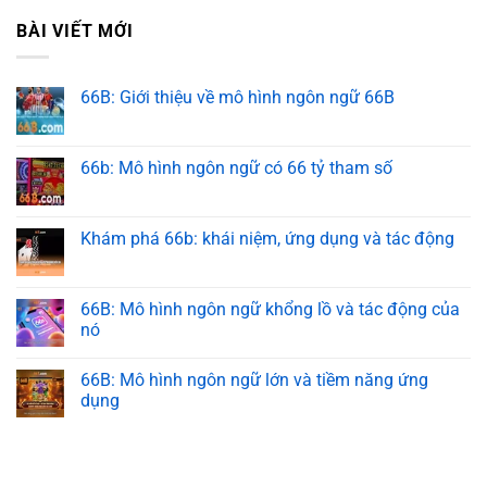
BÀI VIẾT MỚI
66B: Giới thiệu về mô hình ngôn ngữ 66B
66b: Mô hình ngôn ngữ có 66 tỷ tham số
Khám phá 66b: khái niệm, ứng dụng và tác động
66B: Mô hình ngôn ngữ khổng lồ và tác động của
nó
66B: Mô hình ngôn ngữ lớn và tiềm năng ứng
dụng