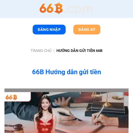
Chuyển
đến
nội
dung
ĐĂNG NHẬP
ĐĂNG KÝ
TRANG CHỦ
|
HƯỚNG DẪN GỬI TIỀN 66B
66B Hướng dẫn gửi tiền