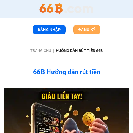
Chuyển
đến
nội
dung
ĐĂNG NHẬP
ĐĂNG KÝ
TRANG CHỦ
|
HƯỚNG DẪN RÚT TIỀN 66B
66B Hướng dẫn rút tiền