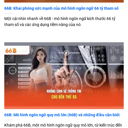
66B: Khai phóng sức mạnh của mô hình ngôn ngữ 66 tỷ tham số
Một cái nhìn nhanh về 66B - mô hình ngôn ngữ kích thước 66 tỷ
tham số và các ứng dụng tiềm năng của nó.
66B: Mô hình ngôn ngữ quy mô lớn (66B) và những điều cần biết
Khám phá 66B, một mô hình ngôn ngữ quy mô lớn, từ kiến trúc đến