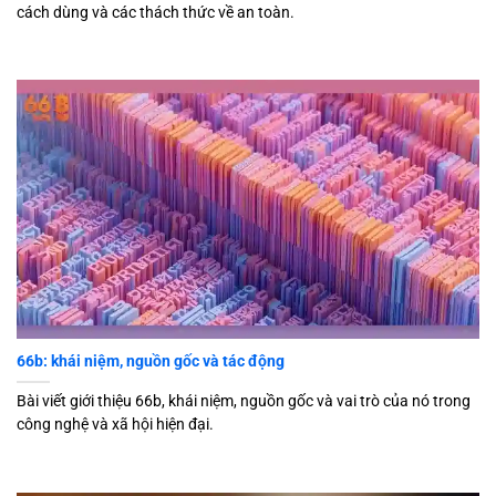
cách dùng và các thách thức về an toàn.
66b: khái niệm, nguồn gốc và tác động
Bài viết giới thiệu 66b, khái niệm, nguồn gốc và vai trò của nó trong
công nghệ và xã hội hiện đại.