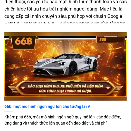
điện thoại, các yếu tố bảo mật, hình thức thanh toán và các
chiến lược tối ưu hóa trải nghiệm người dùng. Mục tiêu là
cung cấp cái nhìn chuyên sâu, phù hợp với chuẩn Google
Helpful Content và E-E-A-T, giúp bạn nhận diện nền tảng tin
cậy và chơi có trách nhiệm.
66b: một mô hình ngôn ngữ lớn cho tương lai AI
Khám phá 66b, một mô hình ngôn ngữ quy mô lớn, các đặc điểm,
ứng dụng và thách thức liên quan đến đạo đức và chi phí.