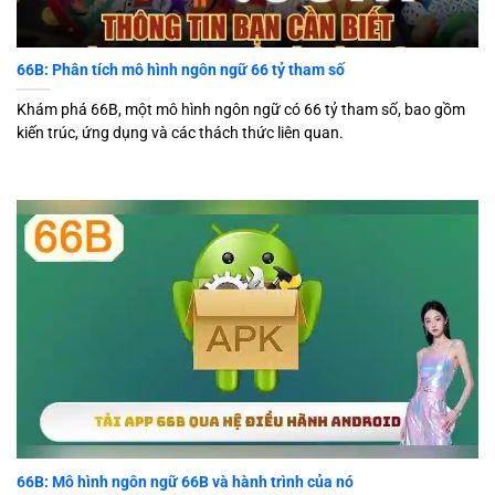
động
Ứng dụng di động của 66b được tối ưu hóa để hoạt động
mượt mà trên cả Android và iOS, mang lại trải nghiệm chơi
66B: Phân tích mô hình ngôn ngữ 66 tỷ tham số
mượt như trên máy tính để bàn nhưng ở kích thước màn
Khám phá 66B, một mô hình ngôn ngữ có 66 tỷ tham số, bao gồm
hình nhỏ hơn. Ưu điểm nổi bật bao gồm:
kiến trúc, ứng dụng và các thách thức liên quan.
Giao diện người dùng được tối ưu cho thao tác cảm ứng,
nhanh chóng tìm kiếm trò chơi và đặt cược.
Tải nhanh và consumes ít dữ liệu, phù hợp với mạng di
động yếu.
Thông báo đẩy về lượt chơi, khuyến mãi và tình trạng giao
dịch giúp người chơi nắm bắt cơ hội cược ngay lập tức.
Để tối ưu hóa hiệu suất trên điện thoại, người chơi nên cập
nhật phiên bản ứng dụng, kiểm tra kết nối mạng và cấp
quyền ứng dụng một cách phù hợp. Ngoài ra, việc định kỳ
xóa cache và tối ưu hóa dung lượng lưu trữ cũng có thể cải
66B: Mô hình ngôn ngữ 66B và hành trình của nó