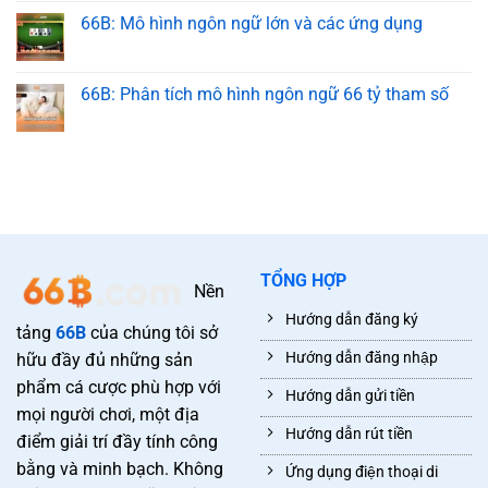
An toàn thông tin là yếu tố sống còn cho mọi nền tảng cá
66B: Mô hình ngôn ngữ lớn và các ứng dụng
cược. Các khía cạnh cần quan tâm gồm:
Đảm bảo đăng nhập bằng mật khẩu mạnh và bật xác thực
66B: Phân tích mô hình ngôn ngữ 66 tỷ tham số
hai yếu tố (2FA) nếu có.
Giới hạn cược và tự nguyện khóa tài khoản khi nhận thấy
dấu hiệu nghi ngờ.
Kiểm tra các tùy chọn bảo mật như mã hóa giao dịch và
bảo vệ dữ liệu người dùng.
TỔNG HỢP
Nền
Đối với người chơi, việc phân bổ ngân sách cược hợp lý và
Hướng dẫn đăng ký
thiết lập giới hạn chi tiêu cá nhân là cách hiệu quả để duy
tảng
66B
của chúng tôi sở
trì trải nghiệm vui vẻ, tránh rủi ro tài chính và nghiêm túc
Hướng dẫn đăng nhập
hữu đầy đủ những sản
tuân thủ quy định pháp lý tại địa phương.
phẩm cá cược phù hợp với
Hướng dẫn gửi tiền
mọi người chơi, một địa
Hướng dẫn rút tiền
điểm giải trí đầy tính công
bằng và minh bạch. Không
Ứng dụng điện thoại di