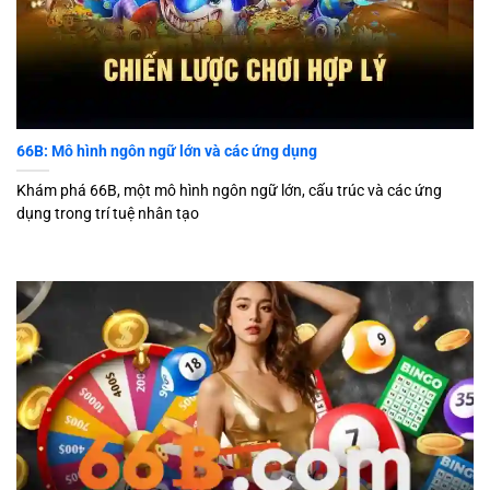
thưởng kèm điều kiện cược.
66B: Mô hình ngôn ngữ lớn và các ứng dụng
Khám phá 66B, một mô hình ngôn ngữ lớn, cấu trúc và các ứng
dụng trong trí tuệ nhân tạo
ban-do-toan-cuc
Ứng dụng di động và trải nghiệm trên thiết bị di