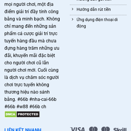
mọi người chơi, một địa
Hướng dẫn rút tiền
điểm giải trí đầy tính công
bằng và minh bạch. Không
Ứng dụng điện thoại di
chỉ mang đến những sản
động
phẩm cá cược giải trí trực
tuyến hàng đầu mà chưa
đựng hàng trăm những ưu
đãi, khuyến mãi đặc biệt
cho người chơi cũ lẫn
người chơi mới. Cuối cùng
là dịch vụ chăm sóc người
chơi trực tuyến không
thương hiệu nào sánh
bằng. #66b #nha-cai-66b
#66b #w88 #66b ch
LIÊN KẾT NHANH