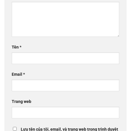
Tên
*
Email
*
Trang web
Lưu tên của tôi, email, và trang web trong trình duyệt