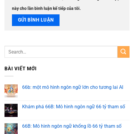
này cho lần bình luận kế tiếp của tôi.
BÀI VIẾT MỚI
66b: một mô hình ngôn ngữ lớn cho tương lai AI
Khám phá 66B: Mô hình ngôn ngữ 66 tỷ tham số
66B: Mô hình ngôn ngữ khổng lồ 66 tỷ tham số