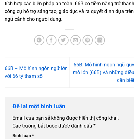
tích hợp các biện pháp an toàn. 66B có tiềm năng trở thành
công cụ hỗ trợ sáng tạo, giáo dục và ra quyết định dựa trên
ngữ cảnh cho người dùng.
66B: Mô hình ngôn ngữ quy
66B – Mô hình ngôn ngữ lớn
mô lớn (66B) và những điều
với 66 tỷ tham số
cần biết
Để lại một bình luận
Email của bạn sẽ không được hiển thị công khai.
Các trường bắt buộc được đánh dấu
*
Bình luận
*