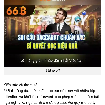
66B là gì?
Kiến trúc và tham số
66B thường dựa trên kiến trúc transformer với nhiều lớp
attention và khối feed-forward, cho phép mô hình nắm bắt
ngữ nghĩa và ngữ cảnh ở mức độ cao. Với quy mô 66 tỷ